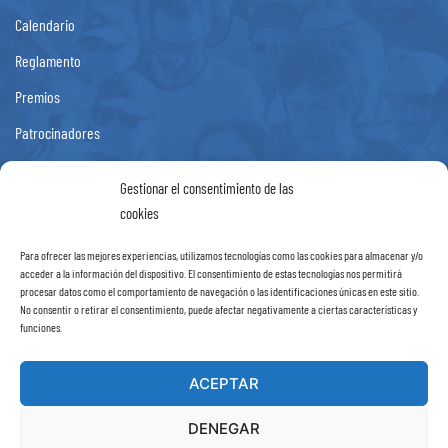
Calendario
Reglamento
Premios
Patrocinadores
Fotos
Gestionar el consentimiento de las
Noticias
cookies
Contacto
Para ofrecer las mejores experiencias, utilizamos tecnologías como las cookies para almacenar y/o
acceder a la información del dispositivo. El consentimiento de estas tecnologías nos permitirá
procesar datos como el comportamiento de navegación o las identificaciones únicas en este sitio.
Información
No consentir o retirar el consentimiento, puede afectar negativamente a ciertas características y
funciones.
Aviso Legal
Política de Privacidad
ACEPTAR
Política de cookies (UE)
DENEGAR