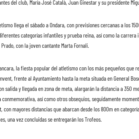
antes del club, María José Català, Juan Ginestar y su presidente Mig
letismo llega el sábado a Ondara, con previsiones cercanas a los 15
diferentes categorías infantiles y prueba reina, así como la carrera 
l Prado, con la joven cantante Marta Fornali.
rrancara, la fiesta popular del atletismo con los más pequeños que 
nvent, frente al Ayuntamiento hasta la meta situada en General Bos
n salida y llegada en zona de meta, alargarán la distancia a 350 m
lla conmemorativa, así como otros obsequios, seguidamente moment
it, con mayores distancias que abarcan desde los 800m en categoría
es, una vez concluidas se entregarán los Trofeos.