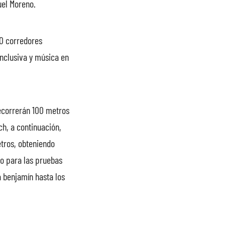
uel Moreno.
00 corredores
inclusiva y música en
recorrerán 100 metros
ch, a continuación,
etros, obteniendo
o para las pruebas
 benjamín hasta los