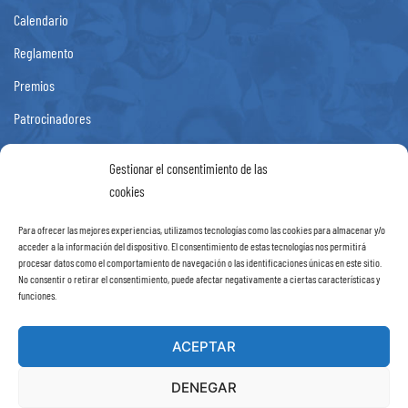
Calendario
Reglamento
Premios
Patrocinadores
Fotos
Gestionar el consentimiento de las
Noticias
cookies
Contacto
Para ofrecer las mejores experiencias, utilizamos tecnologías como las cookies para almacenar y/o
acceder a la información del dispositivo. El consentimiento de estas tecnologías nos permitirá
Información
procesar datos como el comportamiento de navegación o las identificaciones únicas en este sitio.
No consentir o retirar el consentimiento, puede afectar negativamente a ciertas características y
funciones.
Aviso Legal
Política de Privacidad
ACEPTAR
Política de cookies (UE)
DENEGAR