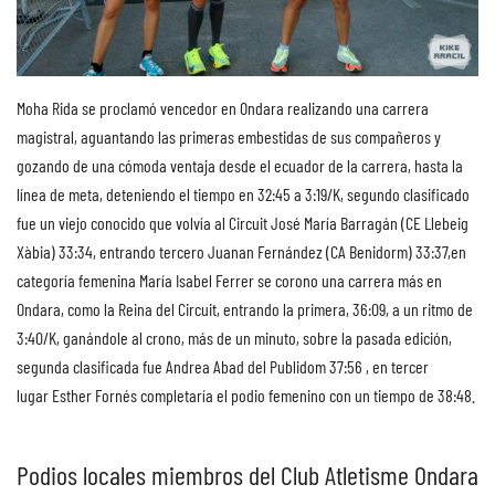
Moha Rida se proclamó vencedor en Ondara realizando una carrera
magistral, aguantando las primeras embestidas de sus compañeros y
gozando de una cómoda ventaja desde el ecuador de la carrera, hasta la
línea de meta, deteniendo el tiempo en 32:45 a 3:19/K, segundo clasificado
fue un viejo conocido que volvía al Circuit José María Barragán (CE Llebeig
Xàbia) 33:34, entrando tercero Juanan Fernández (CA Benidorm) 33:37,en
categoría femenina María Isabel Ferrer se corono una carrera más en
Ondara, como la Reina del Circuit, entrando la primera, 36:09, a un ritmo de
3:40/K, ganándole al crono, más de un minuto, sobre la pasada edición,
segunda clasificada fue Andrea Abad del Publidom 37:56 , en tercer
lugar Esther Fornés completaría el podio femenino con un tiempo de 38:48.
Podios locales miembros del Club Atletisme Ondara