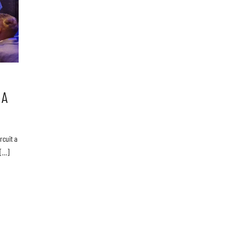
 A
rcuit a
 […]