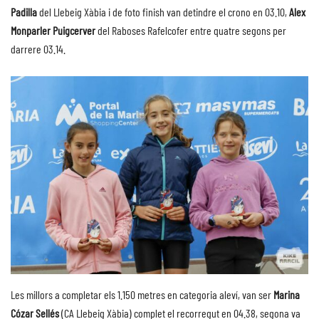
Padilla
del Llebeig Xàbia i de foto finish van detindre el crono en 03.10,
Alex
Monparler Puigcerver
del Raboses Rafelcofer entre quatre segons per
darrere 03.14.
Les millors a completar els 1.150 metres en categoria aleví, van ser
Marina
Cózar Sellés
(CA Llebeig Xàbia) complet el recorregut en 04.38, segona va