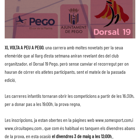
XL VOLTA A PEU A PEGO
, una carrera amb moltes novetats per la seua
efemèride que al llarg d’esta setmana aniran revelant des del club
organitzador, el Dorsal 19 Pego, però sense canviar el recorregut per on
hauran de córrer els atletes participants, sent el mateix de la passada
edició.
Les carreres infantils tornaran obrir les competicions a partir de les 16:30h,
per a donar pas a les 19:00h. la prova regna.
Les inscripcions, ja estan obertes en la pàgines web
www.somesport,com
,i
www.circuitapeu.com
, que com és habitual es tanquen els divendres abans
de la prova, en esta ocasió
el divendres 3 de maig a les 12:00h
..