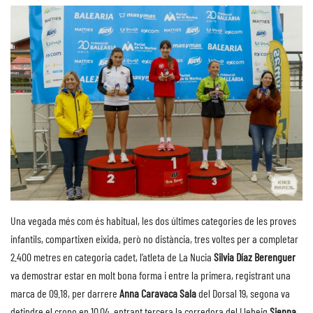
Una vegada més com és habitual, les dos últimes categories de les proves
infantils, compartixen eixida, però no distància, tres voltes per a completar
2.400 metres en categoria cadet, l’atleta de La Nucia
Silvia Díaz Berenguer
va demostrar estar en molt bona forma i entre la primera, registrant una
marca de 09.18, per darrere
Anna Caravaca Sala
del Dorsal 19, segona va
detindre el crono en 10.04, entrant tercera la corredora del Llebeig
Sienna