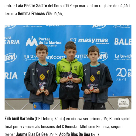
entrar
Laia Mestre Sastre
del Dorsal 19 Pego marcant un registre de 04.44 i
tercera
Gemma Francés Vila
04.45.
Erik Amil Barbeito
(CE Llebeig Xàbia) en xics va ser primer, 04.08 amb sprint
final per a véncer als bessons del C Ginestar Atletisme Benissa, segon i
tercer
Jaume Blas De Gea
04.09,
Adolfo Blas De Gea
04.17.