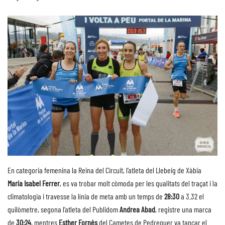
En categoria femenina la Reina del Circuit, l’atleta del Llebeig de Xàbia
María Isabel Ferrer
, es va trobar molt còmoda per les qualitats del traçat i la
climatologia i travesse la línia de meta amb un temps de
28:30
a 3.32 el
quilòmetre, segona l’atleta del Publidom
Andrea Abad
, registre una marca
de
30:24
, mentres
Esther Fornés
del Cametes de Pedreguer va tancar el