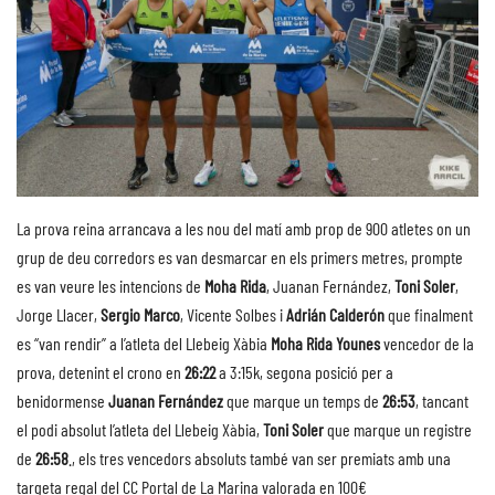
La prova reina arrancava a les nou del matí amb prop de 900 atletes on un
grup de deu corredors es van desmarcar en els primers metres, prompte
es van veure les intencions de
Moha Rida
, Juanan Fernández,
Toni Soler
,
Jorge Llacer,
Sergio Marco
, Vicente Solbes i
Adrián Calderón
que finalment
es “van rendir” a l’atleta del Llebeig Xàbia
Moha Rida Younes
vencedor de la
prova, detenint el crono en
26:22
a 3:15k, segona posició per a
benidormense
Juanan Fernández
que marque un temps de
26:53
, tancant
el podi absolut l’atleta del Llebeig Xàbia,
Toni Soler
que marque un registre
de
26:58
., els tres vencedors absoluts també van ser premiats amb una
targeta regal del CC Portal de La Marina valorada en 100€