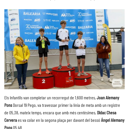
Els Infantils van completar un recorregut de 1.600 metres,
Joan Alemany
Pons
Dorsal 19 Pego, va travessar primer la línia de meta amb un registre
de 05.38, mateix temps, encara que amb més centèsimes,
Didac Chesa
Cervera
es va colar en la segona plaça per davant del bessó
Ángel Alemany
Pons
05.48.