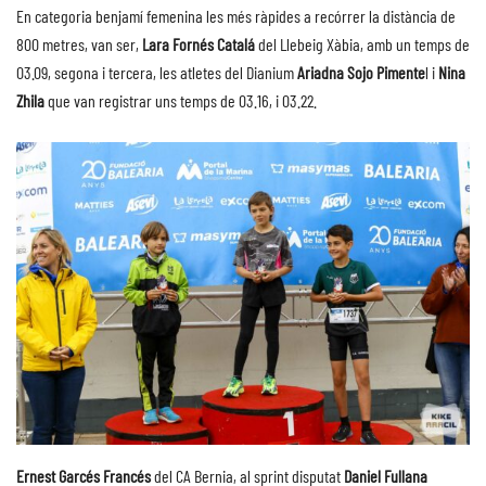
En categoria benjamí femenina les més ràpides a recórrer la distància de
800 metres, van ser,
Lara Fornés Catalá
del Llebeig Xàbia, amb un temps de
03.09, segona i tercera, les atletes del Dianium
Ariadna Sojo Pimente
l i
Nina
Zhila
que van registrar uns temps de 03.16, i 03.22.
Ernest Garcés Francés
del CA Bernia, al sprint disputat
Daniel Fullana