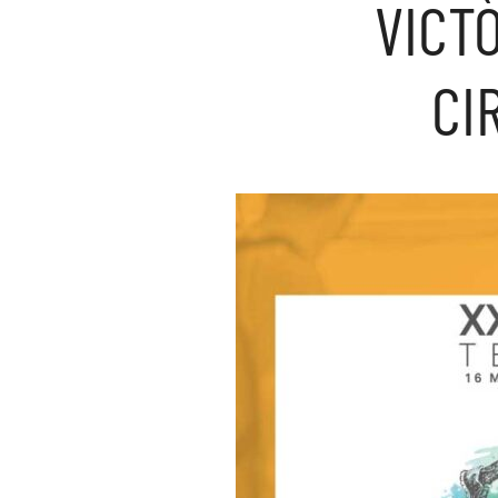
VICT
CI