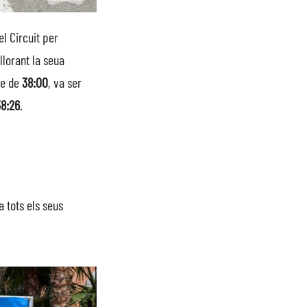
l Circuit per
lorant la seua
re de
38:00
, va ser
38:26
.
 tots els seus