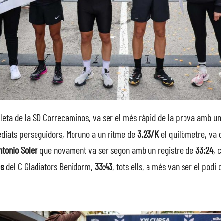
leta de la SD Correcaminos, va ser el més ràpid de la prova amb un
diats perseguidors, Moruno a un ritme de
3.23/K
el quilòmetre, va 
ntonio Soler
que novament va ser segon amb un registre de
33:24
, 
es
del C Gladiators Benidorm,
33:43
, tots ells, a més van ser el podi 