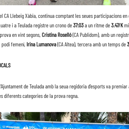
del CA Llebeig Xàbia, continua comptant les seues participacions en e
quatre i a Teulada registre un crono de
37:03
a un ritme de
3.47/K
mil
 prova en vint segons,
Cristina
Roselló
(CA Publidom), amb un regist
l podi femení,
Irina Lumanova
(CA Altea), tercera amb un temps de
OCALS
’Ajuntament de Teulada amb la seua regidoria d’esports va premiar a
es diferents categories de la prova regna.