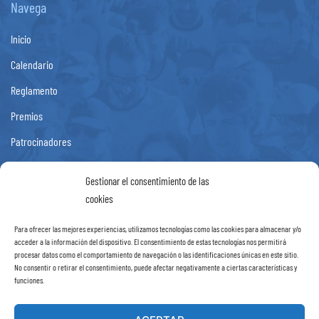
Navega
Inicio
Calendario
Reglamento
Premios
Patrocinadores
Fotos
Gestionar el consentimiento de las
Noticias
cookies
Contacto
Para ofrecer las mejores experiencias, utilizamos tecnologías como las cookies para almacenar y/o
acceder a la información del dispositivo. El consentimiento de estas tecnologías nos permitirá
Información
procesar datos como el comportamiento de navegación o las identificaciones únicas en este sitio.
No consentir o retirar el consentimiento, puede afectar negativamente a ciertas características y
funciones.
Aviso Legal
Política de Privacidad