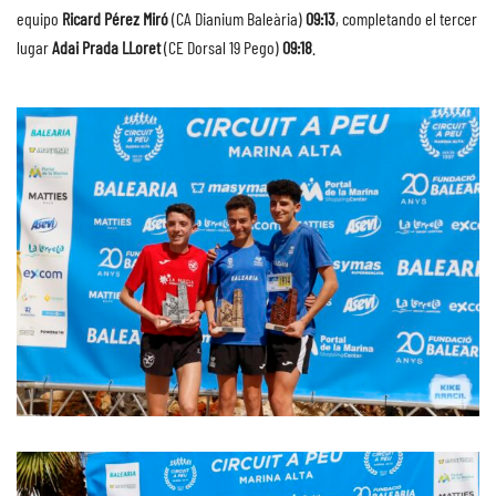
equipo
Ricard Pérez Miró
(CA Dianium Baleària)
09:13
, completando el tercer
lugar
Adai Prada LLoret
(CE Dorsal 19 Pego)
09:18
.