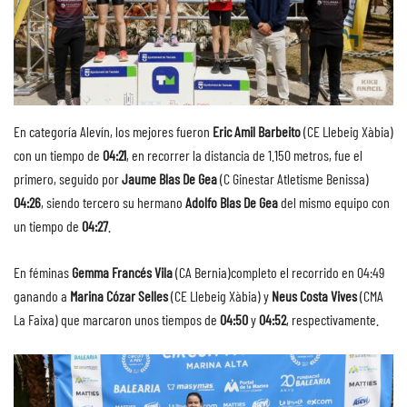
En categoría Alevín, los mejores fueron
Eric Amil Barbeito
(CE Llebeig Xàbia)
con un tiempo de
04:21
, en recorrer la distancia de 1.150 metros, fue el
primero, seguido por
Jaume Blas De Gea
(C Ginestar Atletisme Benissa)
04:26
, siendo tercero su hermano
Adolfo Blas De Gea
del mismo equipo con
un tiempo de
04:27
.
En féminas
Gemma Francés Vila
(CA Bernia)completo el recorrido en 04:49
ganando a
Marina Cózar Selles
(CE Llebeig Xàbia) y
Neus Costa Vives
(CMA
La Faixa) que marcaron unos tiempos de
04:50
y
04:52
, respectivamente.