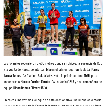
Los juveniles recorrieron 3.400 metros donde en chicos, la ausencia de Roc
y la vuelta de Marco, se intercambiaron el primer lugar en Teulada,
Marco
García Torres
(CA Dianium Baleària) volvió a imprimir su ritmo
11:25
, para
imponerse a
Marcos Carrión Fornés
(CA La Nucia)
12:18
y a su compañero de
equipo
Didac Bañuls Climent 15:18
.
En chicas una vez más, aunque en esta ocasión tuvo una buena adversaria
logró ser la mejor,
Celia Fornés Blázquez
del CA Gata 16:27 seguida de
Rosa