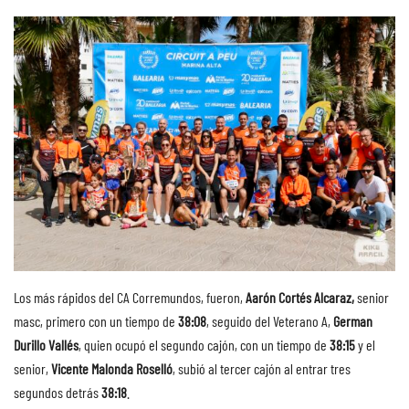
Los más rápidos del CA Corremundos, fueron,
Aarón Cortés Alcaraz,
senior
masc, primero con un tiempo de
38:08
, seguido del Veterano A,
German
Durillo Vallés
, quien ocupó el segundo cajón, con un tiempo de
38:15
y el
senior,
Vicente Malonda Roselló
, subió al tercer cajón al entrar tres
segundos detrás
38:18
.