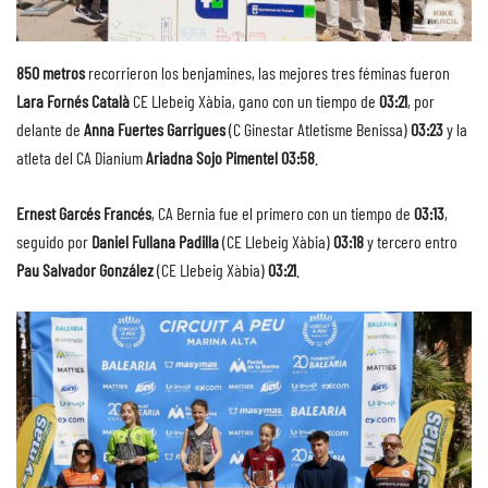
850 metros
recorrieron los benjamines, las mejores tres féminas fueron
Lara Fornés Català
CE Llebeig Xàbia, gano con un tiempo de
03:21
, por
delante de
Anna Fuertes Garrigues
(C Ginestar Atletisme Benissa)
03:23
y la
atleta del CA Dianium
Ariadna Sojo Pimentel 03:58
.
Ernest Garcés Francés
, CA Bernia fue el primero con un tiempo de
03:13
,
seguido por
Daniel Fullana Padilla
(CE Llebeig Xàbia)
03:18
y tercero entro
Pau Salvador González
(CE Llebeig Xàbia)
03:21
.