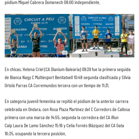
pódium Miquel Cabrera Domenech 08:00 independiente.
En chicas, Helena Criel (CA Dianium Baleària) 09:39 fue la primera seguida
de Bianca Nagy C Multiesport Benitatxell 10:48 segunda clasificada y Silvia
Ortolá Parras CA Corremundos tercera con un tiempo de 11:31.
En categoría juvenil femenina se repitió el pódium de la anterior carrera
celebrada en Ondara, con Rosa Plaza Martínez del C Corredors de Callosa
primera con una marca de 14:55, segunda la corredora del CA iRun
Calp Laura De Lamo Sánchez 15:16 y Celia Fornés Blázquez del CA Gata
16:35, ocupando la tercera posición.