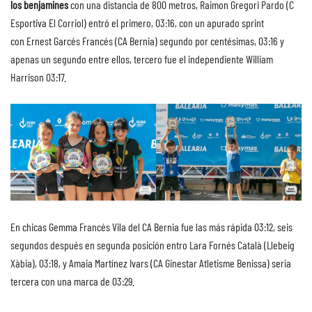
los benjamines
con una distancia de 800 metros, Raimon Gregori Pardo (C
Esportiva El Corriol) entró el primero, 03:16, con un apurado sprint
con Ernest Garcés Francés (CA Bernia) segundo por centésimas, 03:16 y
apenas un segundo entre ellos, tercero fue el independiente William
Harrison 03:17.
En chicas Gemma Francés Vila del CA Bernia fue las más rápida 03:12, seis
segundos después en segunda posición entro Lara Fornés Català (Llebeig
Xàbia), 03:18, y Amaia Martínez Ivars (CA Ginestar Atletisme Benissa) seria
tercera con una marca de 03:29.