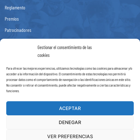
Reglamento
Premios
Patrocinadores
Fotos
Gestionar el consentimiento de las
Noticias
cookies
Contacto
Para ofrecer las mejores experiencias, utilizamos tecnologías como las cookies para almacenar y/o
acceder a la información del dispositivo. El consentimiento de estas tecnologías nos permitirá
Información
procesar datos como el comportamiento de navegación o las identificaciones únicas en este sitio.
No consentir o retirar el consentimiento, puede afectar negativamente a ciertas características y
funciones.
Aviso Legal
Política de Privacidad
ACEPTAR
Política de cookies (UE)
DENEGAR
VER PREFERENCIAS