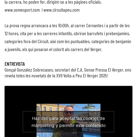
la carrera, ho poden fer, dirigint-se a les pàgines oficials,
www.somesport.com
i
www.circuitapeu.com
La prova regna arrancara a les 10:00h. al carrer Cervantes i a partir de les
12 hores, cita per a les carreres infantils, obriran barrufets i prebenjamins,
categories fora del Circuit, així com les puntuables, categories de benjamin
a juvenils, els qui posaran el colorit als carrers del Verger.
ENTREVISTA
Gonçal González Sobrecases, secretari del C.A. Sense Pressa El Verger, ens
revela totes les novetats de la XVII Volta a Peu El Verger 2025!
Haz clic para aceptar las cookies de
màrqueting y permitir este contenido