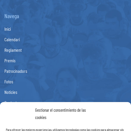
Navega
Inici
Calendari
Reglament
Premis
Patrocinadors
Fotos
Noticies
Contacte
Gestionar el consentimiento de las
cookies
Informació
Para ofrecer las mejores experiencias, utilizamos tecnologías como las cookies para almacenar y/o