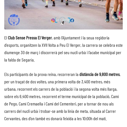
El
Club Sense Pressa El Verger
, amb l’Ajuntament i la seua regidoria
d’esports, organitzen la XVII Volta a Peu El Verger, la carrera se celebra este
diumenge 30 de març i discorrerà pel seu nucli urbà i l’acabe municipal per
la falda de Segaría.
Els participants de la prova reina, recorreran la
distància de 9.800 metres
,
per un traçat de dos voltes, una primera volta de 3.400 metres, més
urbana, recorrent els carrers de la població i la segona volta més llarga,
sobre els 6.400 metres, recorrent el terme municipal de la població, Camí
de Pego, Camí Cremaella i Camí del Cementeri, per a tornar de nou als
carrers del nucli urbà i trobar-se amb la línia de meta, situada al Carrer
Cervantes, des d’on també es donarà l’eixida a les 10:00h del matí.