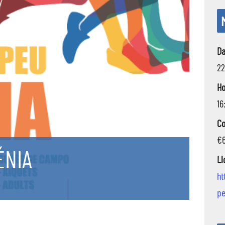
Da
22
Ho
16
Co
€
ÉNIA
Ll
ht
pe