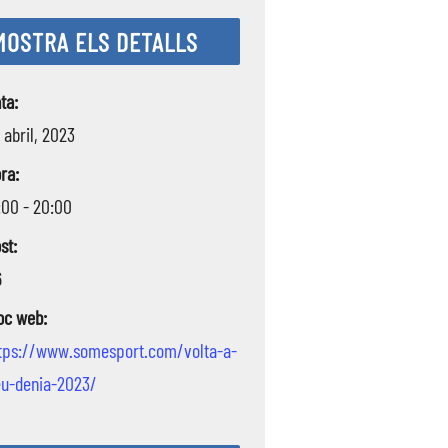
MOSTRA ELS DETALLS
ta:
 abril, 2023
ra:
:00 - 20:00
st:
6
oc web:
tps://www.somesport.com/volta-a-
u-denia-2023/