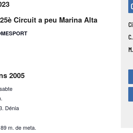
023
25è Circuit a peu Marina Alta
Ci
 SOMESPORT
C.
M.
ns 2005
ssabte
.
53. Dénia
 189 m. de meta.