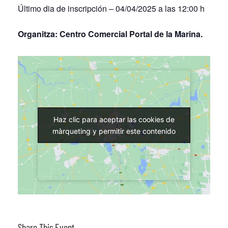
Último dia de inscripción – 04/04/2025 a las 12:00 h
Organitza: Centro Comercial Portal de la Marina.
Haz clic para aceptar las cookies de
Haz clic para aceptar las cookies de
màrqueting y permitir este contenido
màrqueting y permitir este contenido
Share This Event