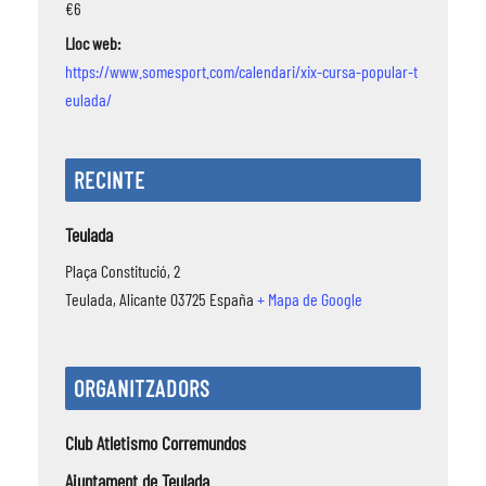
€6
Lloc web:
https://www.somesport.com/calendari/xix-cursa-popular-t
eulada/
RECINTE
Teulada
Plaça Constitució, 2
Teulada
,
Alicante
03725
España
+ Mapa de Google
ORGANITZADORS
Club Atletismo Corremundos
Ajuntament de Teulada